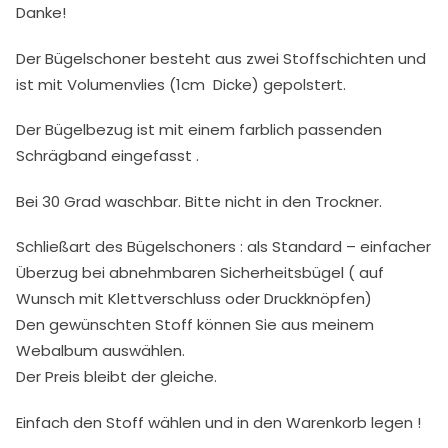
Danke!
Der Bügelschoner besteht​ aus zwei ​Stoffschichten und
ist mit​ Volumenvlies (1cm ​ Dicke​) ​gepolstert.
Der Bügelbezug ist mit einem farblich passenden
Schrägband eingefasst .
​B​ei 30 Grad waschbar. Bitte nicht in den Trockner.
Schli​e​ßart des Bügelschoners​ : ​als Standard – ​einfacher
Überzug​ bei abnehmbaren Sicherheitsbügel​ ​( auf
Wunsch​ mit Klettverschluss oder Dr​u​ck​k​nöpfen)
Den gewünschten Stoff können Sie aus meinem
Webalbum auswählen.
Der Preis bleibt der gleiche.
Einfach den Stoff wählen und in den Warenkorb legen !