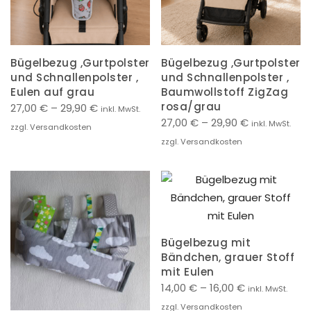
Bügelbezug ,Gurtpolster
Bügelbezug ,Gurtpolster
und Schnallenpolster ,
und Schnallenpolster ,
Eulen auf grau
Baumwollstoff ZigZag
rosa/grau
27,00
€
–
29,90
€
inkl. MwSt.
27,00
€
–
29,90
€
inkl. MwSt.
zzgl. Versandkosten
zzgl. Versandkosten
Bügelbezug mit
Bändchen, grauer Stoff
mit Eulen
14,00
€
–
16,00
€
inkl. MwSt.
zzgl. Versandkosten