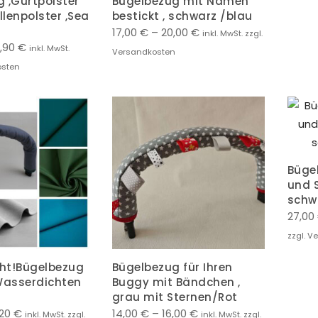
 ,Gurtpolster
Bügelbezug mit Namen
lenpolster ,Sea
bestickt , schwarz /blau
17,00
€
–
20,00
€
inkl. MwSt. zzgl.
,90
€
inkl. MwSt.
Versandkosten
osten
Büge
und S
schw
27,00
zzgl. V
ht!Bügelbezug
Bügelbezug für Ihren
asserdichten
Buggy mit Bändchen ,
grau mit Sternen/Rot
,20
€
14,00
€
–
16,00
€
inkl. MwSt. zzgl.
inkl. MwSt. zzgl.