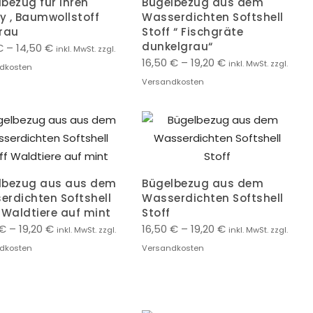
bezug für Ihren
Bügelbezug aus dem
y , Baumwollstoff
Wasserdichten Softshell
grau
Stoff “ Fischgräte
dunkelgrau“
€
–
14,50
€
inkl. MwSt. zzgl.
16,50
€
–
19,20
€
inkl. MwSt. zzgl.
dkosten
Versandkosten
lbezug aus aus dem
Bügelbezug aus dem
erdichten Softshell
Wasserdichten Softshell
 Waldtiere auf mint
Stoff
€
–
19,20
€
16,50
€
–
19,20
€
inkl. MwSt. zzgl.
inkl. MwSt. zzgl.
dkosten
Versandkosten