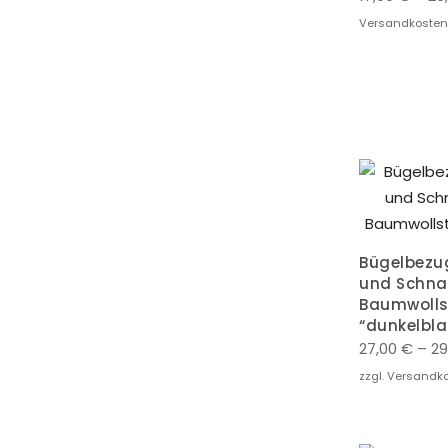
Versandkosten
Bügelbezug
und Schnal
Baumwolls
“dunkelbla
27,00
€
–
29
zzgl. Versandk