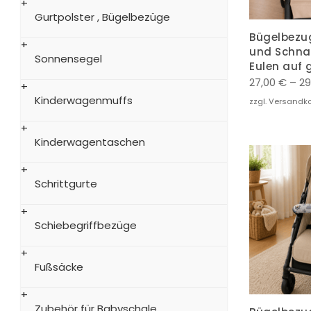
Gurtpolster , Bügelbezüge
Bügelbezug
und Schnal
Sonnensegel
Eulen auf 
27,00
€
–
29
Kinderwagenmuffs
zzgl. Versandk
Kinderwagentaschen
Schrittgurte
Schiebegriffbezüge
Fußsäcke
Zubehör für Babyschale