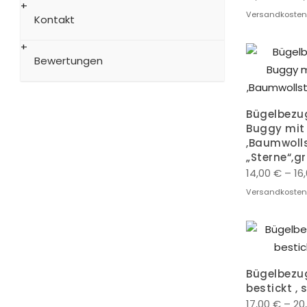
Versandkosten
Kontakt
Bewertungen
Bügelbezug
Buggy mit
,Baumwolls
„Sterne“,g
14,00
€
–
16
Versandkosten
Bügelbezu
bestickt ,
17,00
€
–
20