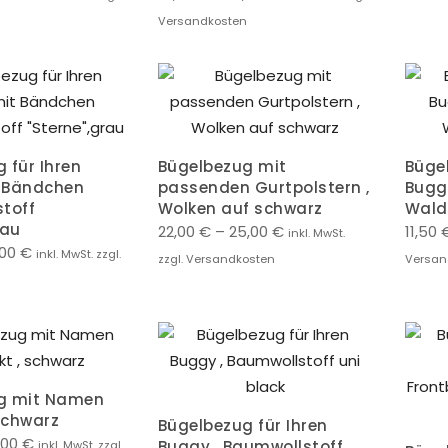
Versandkosten
 für Ihren
Bügelbezug mit
Bügel
 Bändchen
passenden Gurtpolstern ,
Bugg
toff
Wolken auf schwarz
Wald
rau
22,00
€
–
25,00
€
11,50
inkl. MwSt.
,00
€
inkl. MwSt. zzgl.
zzgl. Versandkosten
Versan
g mit Namen
 schwarz
Bügelbezug für Ihren
,00
€
Buggy , Baumwollstoff
inkl. MwSt. zzgl.