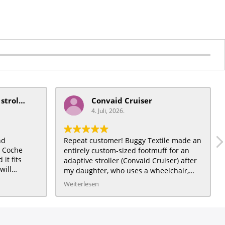
mobiquip/coche xl stroller
Convaid Cruiser
4. Juli, 2026.
nd
Repeat customer! Buggy Textile made an
t Coche
entirely custom-sized footmuff for an
it fits
adaptive stroller (Convaid Cruiser) after
will
my daughter, who uses a wheelchair,
) a very
grew out of a traditional City Mini
Weiterlesen
daughter :)
toddler stroller for which we had also
ordered a footmuff, and loved. The Light
Beige fleece interior is great quality, and
the Emerald Twigs waterproof exterior is