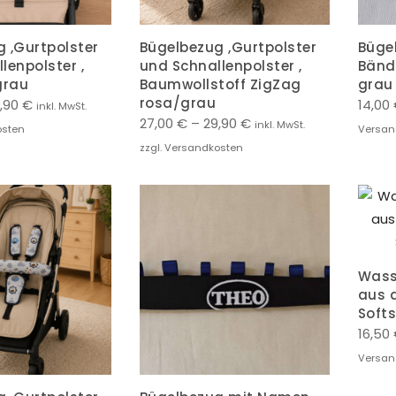
 ,Gurtpolster
Bügelbezug ,Gurtpolster
Büge
lenpolster ,
und Schnallenpolster ,
Bänd
grau
Baumwollstoff ZigZag
grau
rosa/grau
,90
€
14,00
inkl. MwSt.
27,00
€
–
29,90
€
inkl. MwSt.
osten
Versan
zzgl. Versandkosten
Wass
aus 
Softs
16,50
Versan