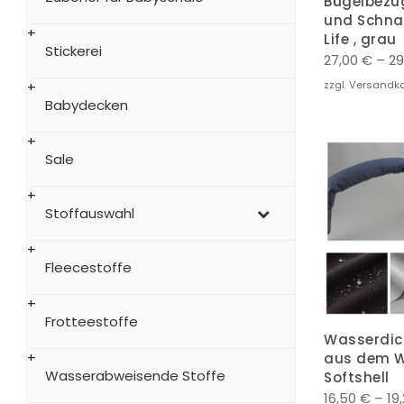
Bügelbezug
und Schnal
Life , grau
Stickerei
27,00
€
–
29
zzgl. Versandk
Babydecken
Sale
Stoffauswahl
Fleecestoffe
Frotteestoffe
Wasserdic
aus dem W
Wasserabweisende Stoffe
Softshell
16,50
€
–
19