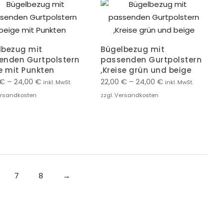
lbezug mit
Bügelbezug mit
enden Gurtpolstern
passenden Gurtpolstern
e mit Punkten
,Kreise grün und beige
€
–
24,00
€
22,00
€
–
24,00
€
inkl. MwSt.
inkl. MwSt.
ersandkosten
zzgl. Versandkosten
7
8
→