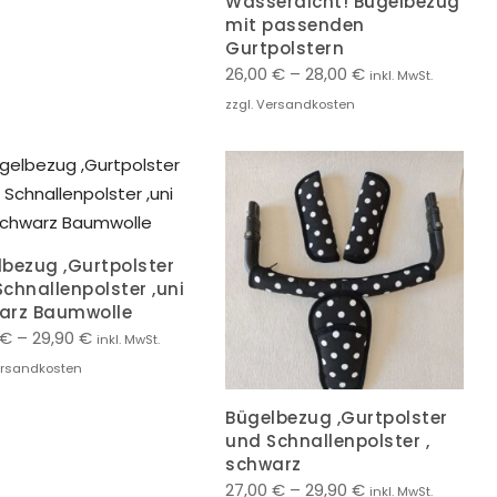
Wasserdicht! Bügelbezug
mit passenden
Gurtpolstern
26,00
€
–
28,00
€
inkl. MwSt.
zzgl. Versandkosten
lbezug ,Gurtpolster
chnallenpolster ,uni
arz Baumwolle
€
–
29,90
€
inkl. MwSt.
ersandkosten
Bügelbezug ,Gurtpolster
und Schnallenpolster ,
schwarz
27,00
€
–
29,90
€
inkl. MwSt.