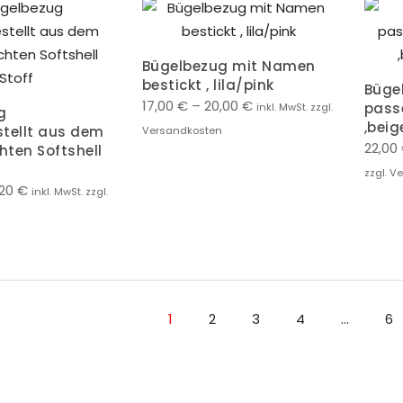
Bügelbezug mit Namen
bestickt , lila/pink
Büge
17,00
€
–
20,00
€
pass
inkl. MwSt. zzgl.
g
,beig
tellt aus dem
Versandkosten
22,00
ten Softshell
zzgl. V
,20
€
inkl. MwSt. zzgl.
1
2
3
4
…
6