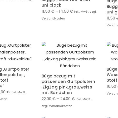
Bügel
uni black
Bugg
11,50
€
–
14,50
€
uni 
inkl. MwSt. zzgl.
11,50
Versandkosten
Versan
 ,Gurtpolster
Büge
lenpolster ,
Wass
Bügelbezug mit
toff
Stoff
passenden Gurtpolstern
u“
16,50
,ZigZag pink,grau,weiss
,90
€
mit Bändchen
inkl. MwSt.
Versan
22,00
€
–
24,00
€
osten
inkl. MwSt.
zzgl. Versandkosten