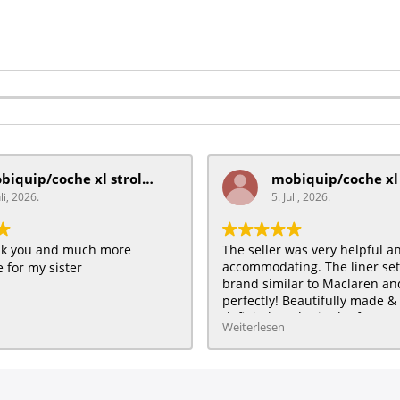
mobiquip/coche xl stroller
uli, 2026.
5. Juli, 2026.
ank you and much more
The seller was very helpful a
accommodating. The liner se
 for my sister
brand similar to Maclaren and 
perfectly! Beautifully made & 
definitely order in the future :
Weiterlesen
HAPPY customer for me & my 