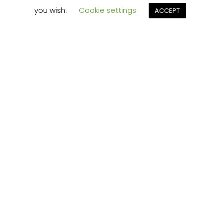
you wish.
Cookie settings
ACCEPT
Widerruf & Umtausch
Datenschutzerklärung
Versandinformationen
Instagram
Facebook
Etsy
Pinterest