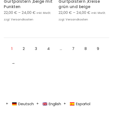
Gurtpolstern ,beige mit
Gurtpolstern ,Kreise
Punkten
grün und beige
22,00
€
–
24,00
€
22,00
€
–
24,00
€
inkl. MwSt.
inkl. MwSt.
zzgl. Versandkosten
zzgl. Versandkosten
1
2
3
4
…
7
8
9
→
Deutsch
English
Español