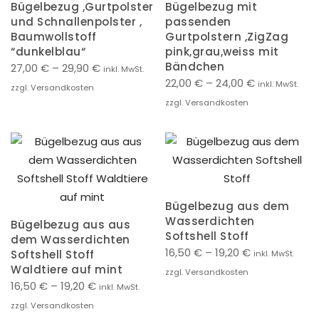
Bügelbezug ,Gurtpolster
Bügelbezug mit
und Schnallenpolster ,
passenden
Baumwollstoff
Gurtpolstern ,ZigZag
“dunkelblau“
pink,grau,weiss mit
Bändchen
27,00
€
–
29,90
€
inkl. MwSt.
22,00
€
–
24,00
€
inkl. MwSt.
zzgl. Versandkosten
zzgl. Versandkosten
Bügelbezug aus dem
Wasserdichten
Bügelbezug aus aus
Softshell Stoff
dem Wasserdichten
16,50
€
–
19,20
€
Softshell Stoff
inkl. MwSt.
Waldtiere auf mint
zzgl. Versandkosten
16,50
€
–
19,20
€
inkl. MwSt.
zzgl. Versandkosten