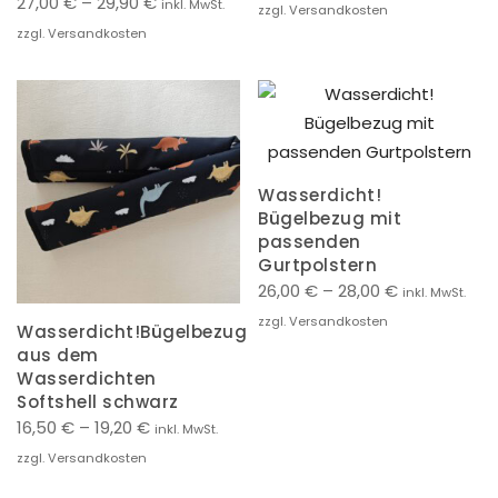
27,00
€
–
29,90
€
inkl. MwSt.
zzgl. Versandkosten
zzgl. Versandkosten
Wasserdicht!
Bügelbezug mit
passenden
Gurtpolstern
26,00
€
–
28,00
€
inkl. MwSt.
zzgl. Versandkosten
Wasserdicht!Bügelbezug
aus dem
Wasserdichten
Softshell schwarz
16,50
€
–
19,20
€
inkl. MwSt.
zzgl. Versandkosten