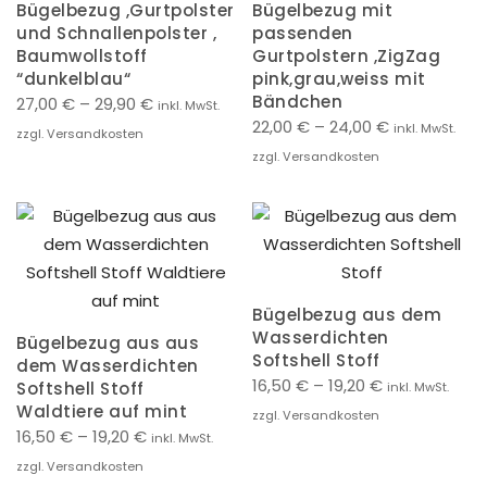
Bügelbezug ,Gurtpolster
Bügelbezug mit
und Schnallenpolster ,
passenden
Baumwollstoff
Gurtpolstern ,ZigZag
“dunkelblau“
pink,grau,weiss mit
Bändchen
27,00
€
–
29,90
€
inkl. MwSt.
22,00
€
–
24,00
€
inkl. MwSt.
zzgl. Versandkosten
zzgl. Versandkosten
Bügelbezug aus dem
Wasserdichten
Bügelbezug aus aus
Softshell Stoff
dem Wasserdichten
16,50
€
–
19,20
€
Softshell Stoff
inkl. MwSt.
Waldtiere auf mint
zzgl. Versandkosten
16,50
€
–
19,20
€
inkl. MwSt.
zzgl. Versandkosten