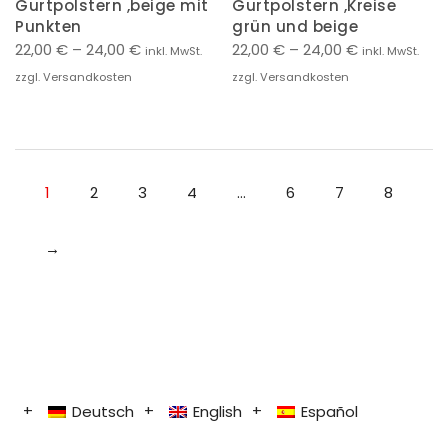
Gurtpolstern ,beige mit
Gurtpolstern ,Kreise
Punkten
grün und beige
22,00
€
–
24,00
€
22,00
€
–
24,00
€
inkl. MwSt.
inkl. MwSt.
zzgl. Versandkosten
zzgl. Versandkosten
1
2
3
4
…
6
7
8
→
Deutsch
English
Español