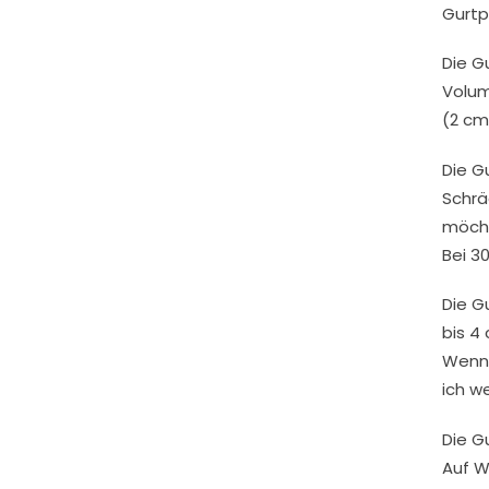
Gurtp
Die G
Volum
(2 cm
Die G
Schrä
möcht
Bei 3
Die G
bis 4 
Wenn 
ich w
Die G
Auf W