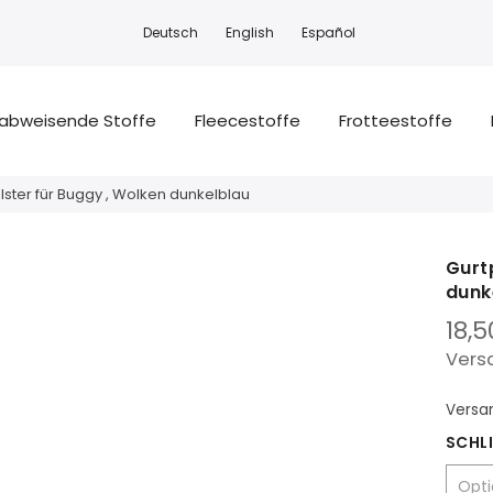
Deutsch
English
Español
abweisende Stoffe
Fleecestoffe
Frotteestoffe
lster für Buggy , Wolken dunkelblau
Gurt
dunk
18,
Vers
Versa
SCHLI