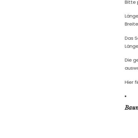
Bitte
Länge
Breite
Das S
Länge
Die g
auswä
Hier 
Bau