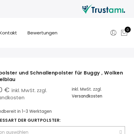
0
Kontakt
Bewertungen
polster und Schnallenpolster für Buggy , Wolken
elblau
50
€
inkl. MwSt.
zzgl.
inkl. MwSt. zzgl.
Versandkosten
andkosten
ndbereit
in 1–3 Werktagen
​E​SSART DE​R​ GURTPOLSTER: