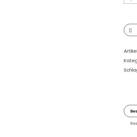
Artik
Kateg
Schla
Be
Rez