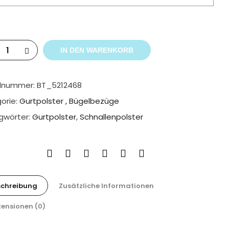
IN DEN WARENKORB
elnummer:
BT_5212468
orie:
Gurtpolster , Bügelbezüge
gwörter:
Gurtpolster
,
Schnallenpolster
schreibung
Zusätzliche Informationen
ensionen (0)