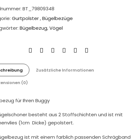
elnummer:
BT_79809348
orie:
Gurtpolster , Bügelbezüge
gwörter:
Bügelbezug
,
Vögel
schreibung
Zusätzliche Informationen
ensionen (0)
lbezug
für
Ihren
Buggy
ügelschoner besteht​ aus 2 ​Stoffschichten und ist mit​
nvlies (1cm ​ Dicke​) ​gepolstert.
ügelbezug ist mit einem farblich passenden Schrägband