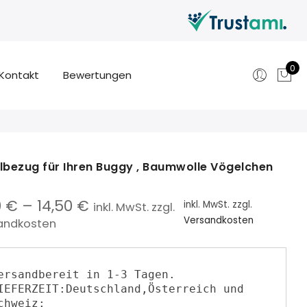
0
Kontakt
Bewertungen
lbezug für Ihren Buggy , Baumwolle Vögelchen
0
€
–
14,50
€
inkl. MwSt.
zzgl.
inkl. MwSt. zzgl.
Versandkosten
andkosten
ersandbereit in 1-3 Tagen.

IEFERZEIT:Deutschland,Österreich und 
chweiz:
