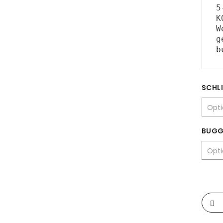
5
K
W
b
SCHLI
BUGG