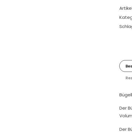
Artik
Kateg
Schla
Be
Rez
Büge
Der B
Volume
Der B