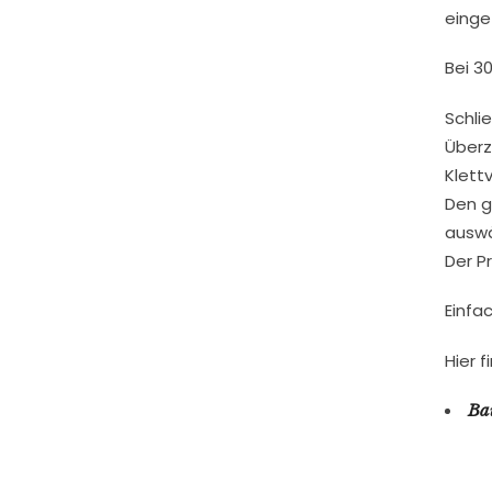
einge
​B​ei 
Schli​
Überz
Klettv
Den g
auswä
Der Pr
Einfa
Hier 
Ba