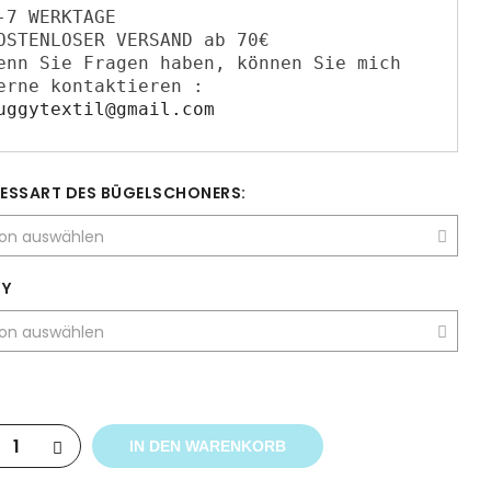
-7 WERKTAGE

OSTENLOSER VERSAND ab 70€

enn Sie ​F​ragen haben​,​ können Sie mich 
gerne kontaktieren : 
uggytextil@gmail.com
​E​SSART DES BÜGELSCHONERS:
Y
IN DEN WARENKORB