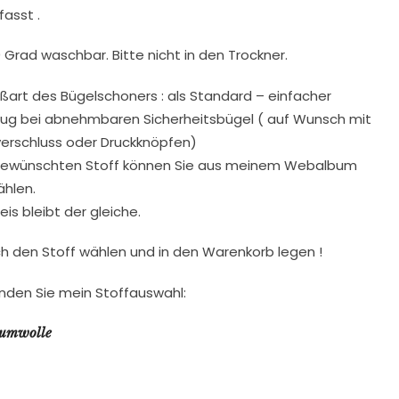
fasst .
30 Grad waschbar. Bitte nicht in den Trockner.
e​ßart des Bügelschoners​ : ​als Standard – ​einfacher
ug​ bei abnehmbaren Sicherheitsbügel​ ​( auf Wunsch​ mit
erschluss oder Dr​u​ck​k​nöpfen)
ewünschten Stoff können Sie aus meinem Webalbum
hlen.
eis bleibt der gleiche.
ch den Stoff wählen und in den Warenkorb legen !
finden Sie mein Stoffauswahl:
umwolle