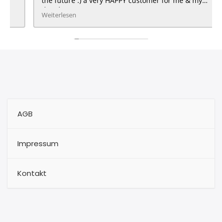
the future :) a very HAPPY customer for me & my
daughter :)
Weiterlesen
AGB
Impressum
Kontakt