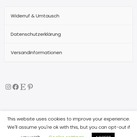
Widerruf & Umtausch
Datenschutzerklärung
Versandinformationen
Instagram
Facebook
Etsy
Pinterest
This website uses cookies to improve your experience.
Copyright 2017
buggytextil
all rights reserved. All images
We'll assume you're ok with this, but you can opt-out if
are copyright protected, and you are not allowed