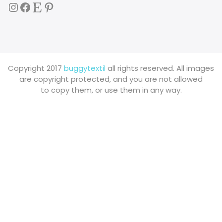
Instagram
Facebook
Etsy
Pinterest
Copyright 2017
buggytextil
all rights reserved. All images
are copyright protected, and you are not allowed
to copy them, or use them in any way.