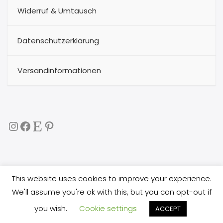
Widerruf & Umtausch
Datenschutzerklärung
Versandinformationen
Instagram
Facebook
Etsy
Pinterest
This website uses cookies to improve your experience.
Copyright 2017
buggytextil
all rights reserved. All images
We'll assume you're ok with this, but you can opt-out if
are copyright protected, and you are not allowed
you wish.
Cookie settings
ACCEPT
to copy them, or use them in any way.