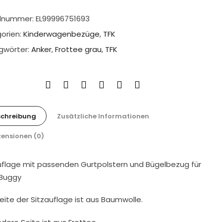
elnummer:
EL99996751693
orien:
Kinderwagenbezüge
,
TFK
gwörter:
Anker
,
Frottee grau
,
TFK
schreibung
Zusätzliche Informationen
ensionen (0)
uflage mit passenden Gurtpolstern und Bügelbezug für
 Buggy
Seite der Sitzauflage ist aus Baumwolle.