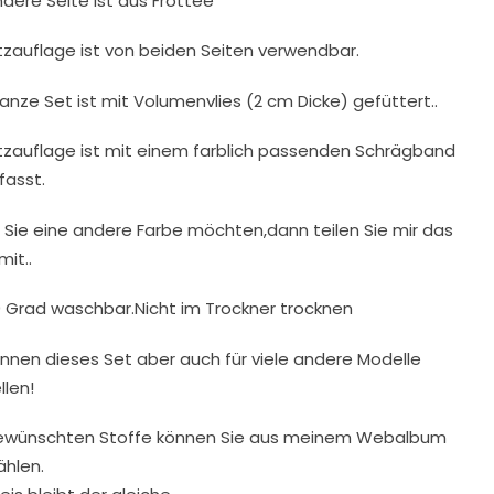
ndere Seite ist aus Frottee
itzauflage ist von beiden Seiten verwendbar.
anze Set ist mit Volumenvlies (2 cm Dicke) gefüttert..
itzauflage ist mit einem farblich passenden Schrägband
fasst.
Sie eine andere Farbe möchten,dann teilen Sie mir das
mit..
0 Grad waschbar.Nicht im Trockner trocknen
önnen dieses Set aber auch für viele andere Modelle
llen!
ewünschten Stoffe können Sie aus meinem Webalbum
hlen.