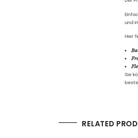
Der Pr
Einfa
und i
Hier 
Ba
Fro
Fle
Sie k
beste
RELATED PRO