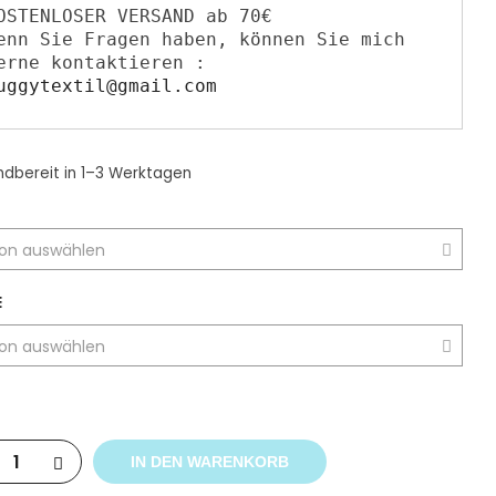
OSTENLOSER VERSAND ab 70€

enn Sie ​F​ragen haben​,​ können Sie mich 
gerne kontaktieren : 
uggytextil@gmail.com
ndbereit
in 1–3 Werktagen
E
IN DEN WARENKORB