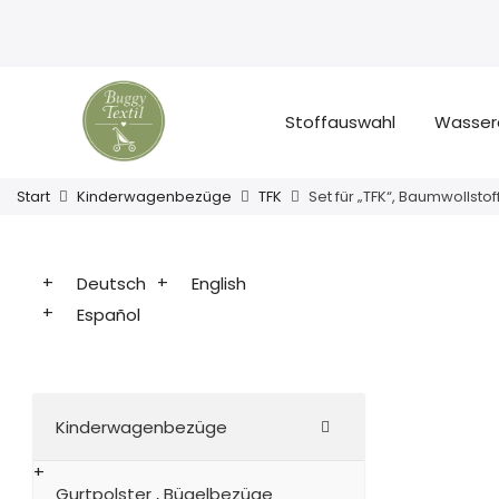
Stoffauswahl
Wasser
Start
Kinderwagenbezüge
TFK
Set für „TFK“, Baumwollstof
Deutsch
English
Español
Kinderwagenbezüge
Gurtpolster , Bügelbezüge