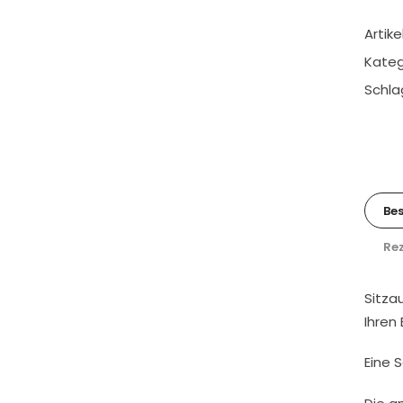
Artik
Kateg
Schla
Be
Rez
Sitza
Ihren
Eine 