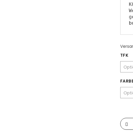
K
W
b
Versa
TFK
FARB