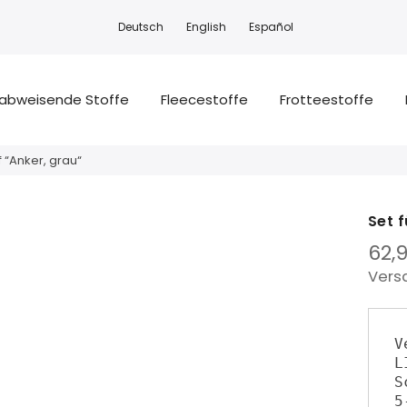
Deutsch
English
Español
abweisende Stoffe
Fleecestoffe
Frotteestoffe
f “Anker, grau“
Set 
62,
Vers
V
L
S
5