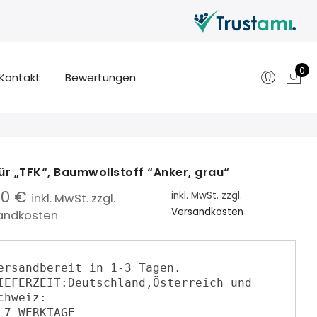
0
Kontakt
Bewertungen
für „TFK“, Baumwollstoff “Anker, grau“
90
€
inkl. MwSt.
zzgl.
inkl. MwSt. zzgl.
Versandkosten
andkosten
ersandbereit in 1-3 Tagen.

IEFERZEIT:Deutschland,Österreich und 
chweiz:

-7 WERKTAGE
