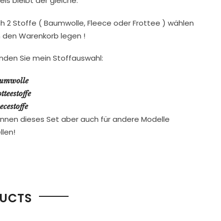
eis bleibt der gleiche.
ch 2 Stoffe ( Baumwolle, Fleece oder Frottee ) wählen
n den Warenkorb legen !
finden Sie mein Stoffauswahl:
umwolle
tteestoffe
ecestoffe
önnen dieses Set aber auch für andere Modelle
llen!
DUCTS