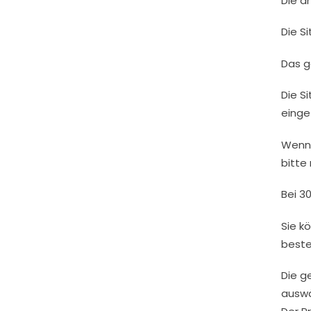
Die a
Die S
Das g
Die S
einge
Wenn 
bitte 
Bei 3
Sie k
beste
Die g
auswä