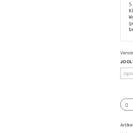
5
K
W
b
Versa
JOOL
Artik