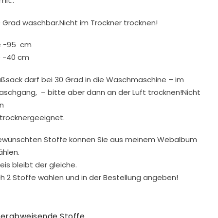
mit..
0 Grad waschbar.Nicht im Trockner trocknen!
e -95 cm
e -40 cm
ußsack darf bei 30 Grad in die Waschmaschine – im
aschgang, – bitte aber dann an der Luft trocknen!Nicht
n
 trocknergeeignet.
ewünschten Stoffe können Sie aus meinem Webalbum
hlen.
eis bleibt der gleiche.
ch 2 Stoffe wählen und in der Bestellung angeben!
erabweisende Stoffe