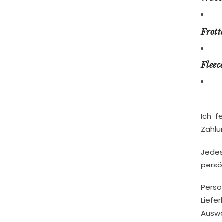
Frott
Fleece
Ich f
Zahlu
Jedes
persön
Person
Liefer
Auswa