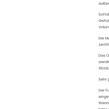
außen
Softs
Gefüt
Volum
Die M
zerti
Das O
werde
Sitza
Sehr 
Der F
einge
Wenn 