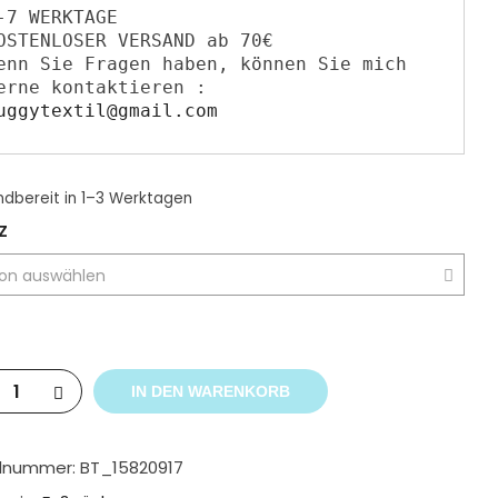
-7 WERKTAGE

OSTENLOSER VERSAND ab 70€

enn Sie ​F​ragen haben​,​ können Sie mich 
gerne kontaktieren : 
uggytextil@gmail.com
ndbereit
in 1–3 Werktagen
Z
IN DEN WARENKORB
elnummer:
BT_15820917