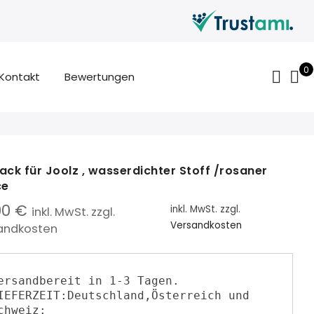
0
Kontakt
Bewertungen
ack für Joolz , wasserdichter Stoff /rosaner
ce
00
€
inkl. MwSt.
zzgl.
inkl. MwSt. zzgl.
Versandkosten
andkosten
ersandbereit in 1-3 Tagen.

IEFERZEIT:Deutschland,Österreich und 
chweiz:
