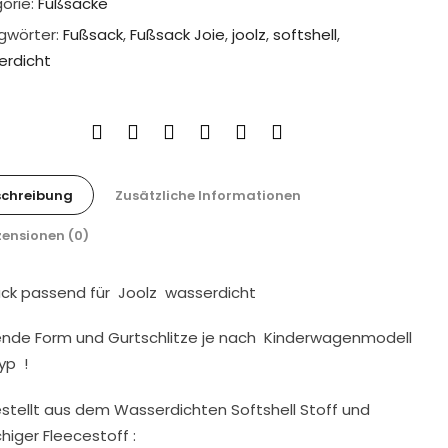
orie:
Fußsäcke
gwörter:
Fußsack
,
Fußsack Joie
,
joolz
,
softshell
,
rdicht
schreibung
Zusätzliche Informationen
ensionen (0)
ck passend für Joolz wasserdicht
nde Form und Gurtschlitze je nach Kinderwagenmodell
yp !
stellt aus dem Wasserdichten Softshell Stoff und
higer Fleecestoff :