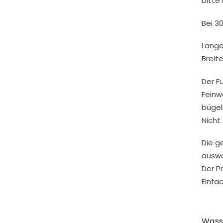
bitte 
Bei 3
Läng
Breit
Der F
Feinw
bügel
Nicht
Die g
auswä
Der Pr
Einfa
Wass