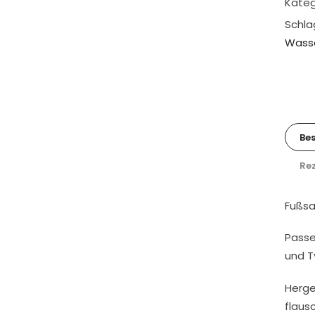
Kateg
Schla
Wasse
Be
Rez
Fußsa
Passe
und T
Herge
flausc