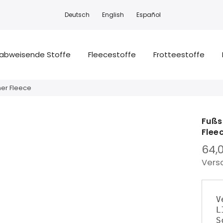
Deutsch
English
Español
abweisende Stoffe
Fleecestoffe
Frotteestoffe
ner Fleece
Fußs
Flee
64,
Vers
V
L
S