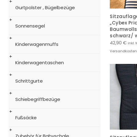
Gurtpolster , Bügelbezüge
Sitzauflag
„Cybex Pri
Sonnensegel
Baumwollst
schwarz/ 
42,90
€
inkl. 
Kinderwagenmuffs
Versandkosten
Kinderwagentaschen
Schrittgurte
Schiebegriffbezüge
Fußsäcke
Zubehör für Babyschale