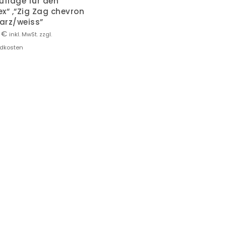
uflage für den
x“ ,“Zig Zag chevron
arz/weiss”
0
€
inkl. MwSt. zzgl.
dkosten