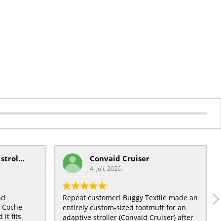
mobiquip/coche xl stroller
Convaid Cruiser
4. Juli, 2026.
nd
Repeat customer! Buggy Textile made an
t Coche
entirely custom-sized footmuff for an
it fits
adaptive stroller (Convaid Cruiser) after