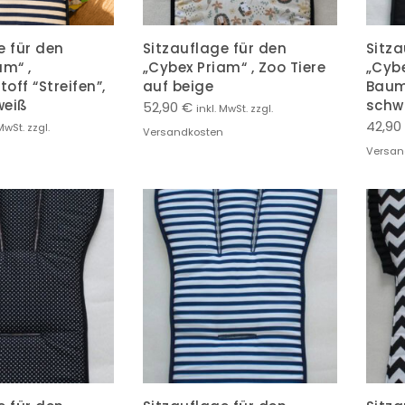
e für den
Sitzauflage für den
Sitza
am“ ,
„Cybex Priam“ , Zoo Tiere
„Cybe
off “Streifen”,
auf beige
Baumw
weiß
schw
52,90
€
inkl. MwSt. zzgl.
42,90
MwSt. zzgl.
Versandkosten
Versan