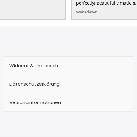
perfectly! Beautifully made & 
definitely order in the future :
Weiterlesen
HAPPY customer for me & my 
Widerruf & Umtausch
Datenschutzerklärung
Versandinformationen