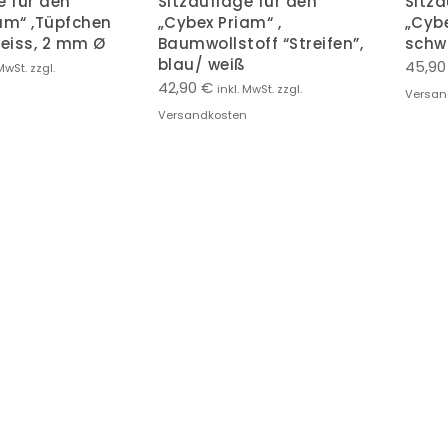
e für den
Sitzauflage für den
Sitza
am“ ,Tüpfchen
„Cybex Priam“ ,
„Cybe
eiss, 2 mm Ø
Baumwollstoff “Streifen”,
schw
blau/ weiß
45,9
MwSt. zzgl.
42,90
€
inkl. MwSt. zzgl.
Versan
Versandkosten