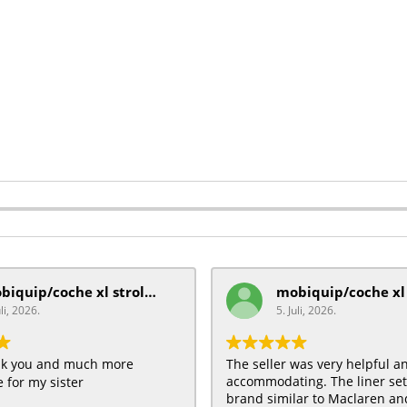
mobiquip/coche xl stroller
uli, 2026.
5. Juli, 2026.
ank you and much more
The seller was very helpful a
accommodating. The liner se
 for my sister
brand similar to Maclaren and 