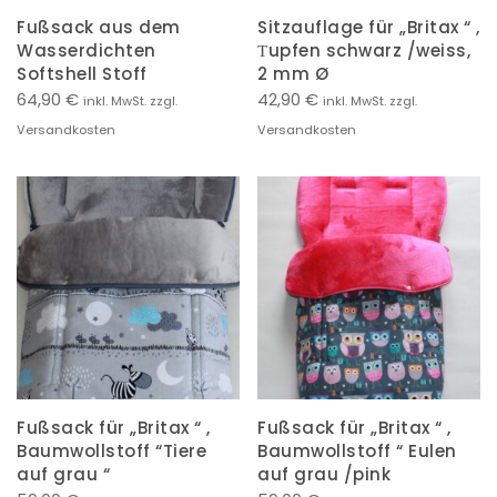
Fußsack aus dem
Sitzauflage für „Britax “ ,
Wasserdichten
Тupfen schwarz /weiss,
Softshell Stoff
2 mm Ø
64,90
€
42,90
€
inkl. MwSt. zzgl.
inkl. MwSt. zzgl.
Versandkosten
Versandkosten
Fußsack für „Britax “ ,
Fußsack für „Britax “ ,
Baumwollstoff “Tiere
Baumwollstoff “ Eulen
auf grau “
auf grau /pink